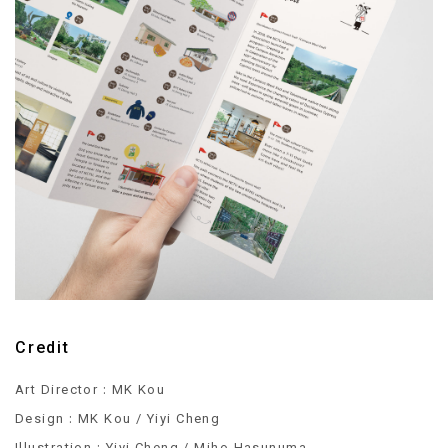
Credit
:
Art Director
MK Kou
:
Design
MK Kou / Yiyi Cheng
:
Illustration
Yiyi Cheng / Miho Hasunuma