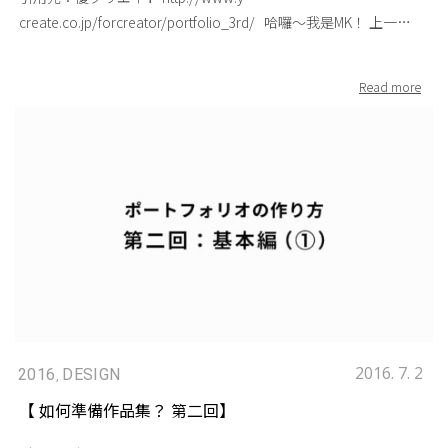
點 作品集的制作方法基本篇裡有提到，在開始制作前需要先「盤
呢？那麼就趕緊讓我來告訴各位如何不出錯，也絕不失敗的面試
create.co.jp/forcreator/portfolio_3rd/ 哈囉～我是MK！ 上一回
點作品」。但是應用篇裡需要做的是「對自身的盤點」，也就是
基本準則。 1.你無時無刻的被注意著 當公司的面試官在面試會場
的內容是否對大家在制作作品集時有些許的幫助呢？接下來這次
思考如何在作品集裡推薦自己。（在應用篇裡也不可以忘記的基
看著作品集的同時，面試官不僅僅只是看著作品集，而是看著作
為大家介紹的是第三回「制作方法 基本篇②」。為了讓沒有看到
本篇） ・不好的作品集 ・符合應徵公司的調性 ・將自己的得意作
品集的同時，也同樣地正觀察「”你”的演出」。實務上，通常在
前一篇的朋友們也能快速地瞭解內容，以下是這次作品集系列文
放在前面 ・作品是否能讓人一目了然 ・「其實原本想要更…」
設計作業結束後，多半會對上司或客戶進行簡報。作品集也並不
章的原由：今天這篇轉載自日本設計業界求職網＜優クリエイト
4.使用數位裝置時的注意事項 面試時的作品集除了紙本以外，也
只是作品集實體本身，如何傳達作品集的內容也同樣的重要。 不
＞的文章『如何準備作品集』，是由MK在日本唸書時的恩師 飯田
可以善加使用數位裝置，尤其是應徵Web系的公司，以數位裝置
過不需要因此而緊張，只要沉著的說明就可以了。需要注意的是
佳樹老師 所撰寫，飯田老師先前任職於大型國際廣告公司30年，
來展現作品是一個很好的選擇。但是也請不要忘了專欄第一回裡
要避免自己單方面的說個不停，多與面試官互動，認清這個「場
擔任多年創意總監，面試過無數的應徵者，因此這次飯田老師將
所提到的基礎知識。在進入面試會場前，不管是筆電或是平板都
合」的真正意義。 2.反向演練 大多數的場合，面試都是面試官與
他多年的面試經驗集結起來，從面試者的角度提供建議給日本設
請事先開機並打開作品集頁面，以及事先熟練介紹作品時的節
應試者面對面地進行。因此將作品集展示給對面的面試官時，作
計界的新鮮人們。 台灣設計界的新鮮人們也不用擔心，這麼棒的
奏。 5.外資企業 請看著面試官說話。我知道有些人對於眼神接觸
品集對應試者而言是顛倒過來反向的。這聽起來像是個微不足道
文章怎麼能夠不跟大家分享呢？！因此將由MK我把文章翻譯給大
會有些抗拒，但是這部分希望能盡力做到，請拿出勇氣看著對方
的小細節，不過這裡其實是相當重要的地方。緊張的時候，或者
家～那麼就開始正文了！！-_^b 設計業界的就職活動中，作品集
的眼睛說話。另外，在與對方對到眼的瞬間也不要馬上轉移視
說明比較長的時候，經常無法正確且迅速展示反過來的作品集。
有著很重要的地位。不過即使我們清楚作品集的重要性了，很可
線，試著在心裡速算到「5」再移開。比起完全不做眼神接觸的
有時候倒著翻錯頁數的情況也很常見，好不容易一路順利的介紹
能還是不知道從何準備起。為此，在上一篇之中 , 建議從「盤點」
人，適時的眼神接觸會留給人完全不同的印象。最後，關於應徵
說明，卻可能在這邊顯得不夠流暢。因此事前一定要先做將作品
自己的作品開始，以及作品集整體「節奏感」的重要性。這回開
2016. 7. 2
2016
DESIGN
,
外資企業時的作品集。在我看來，大部份的歐美企業或外資企
集倒轉過來介紹的反向演練。 3.話語速度、間隔、音量大小 一般
始將介紹如何展現自己的設計作品。 1.作品是否能讓人一目了
【 如何準備作品集？ 第二回】
業，較重視個人的「個性表現」。比起整理的很完善的作品集，
來說，加快講話速度可以營造知性的形象。但是如果講話速度過
然？ 即使是業界經歷資深的設計師，作品有時也會讓人覺得
制作方法 基本篇 ①
外資企業更偏好一眼就能看出個人特色的作品集。這樣的作品集
快的話容易留給人急躁不穩重的印象。因此不疾不徐，用「自己
「嗯？這是什麼？」的情況。設計師對於自己所設計的作品，都