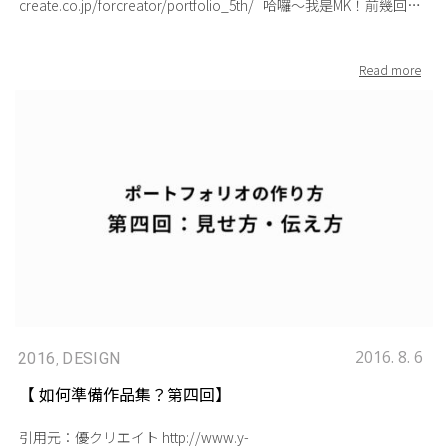
create.co.jp/forcreator/portfolio_5th/ 哈囉～我是MK！前幾回的
文章提到了制作作品集的方法，接下來這次為大家介紹的是第五
回「應用篇」。 為了讓沒有看到前一篇的朋友們也能快速地瞭解
內容，以下是這次作品集系列文章的原由：今天這篇轉載自日本
設計業界求職網＜優クリエイト＞的文章『如何準備作品集』，
是由MK在日本唸書時的恩師 飯田佳樹老師 所撰寫，飯田老師先前
任職於大型國際廣告公司30年，擔任多年創意總監，面試過無數
的應徵者，因此這次飯田老師將他多年的面試經驗集結起來，從
面試者的角度提供建議給日本設計界的新鮮人們。 台灣設計界的
新鮮人們也不用擔心，這麼棒的文章怎麼能夠不跟大家分享
呢？！因此將由MK我把文章翻譯給大家～那麼就開始正文了！！-
_^b 1.想要更特別？ 前幾回的內容提到作品集可以從A4尺寸的資
料夾開始著手進行。我也認為這樣的制作方式是確實能夠成功就
職的， 也因此我才會寫在文章內。但是我想讀者當中應該還是有
人會覺得只使用A4資料夾是不太夠的。所以如果有「為了進入鎖
2016. 8. 6
2016
DESIGN
,
定的大型企業，我想做出更讓人印象深刻的作品集」 這樣想法的
【 如何準備作品集？第四回】
朋友們可以試著挑戰看看。（曾經看過幾個令我印象深刻的作
展示方法・表達方法
品） a.展開後跟作者本人同等身高的海報 b.整本作品集使用皮草
引用元：優クリエイト http://www.y-