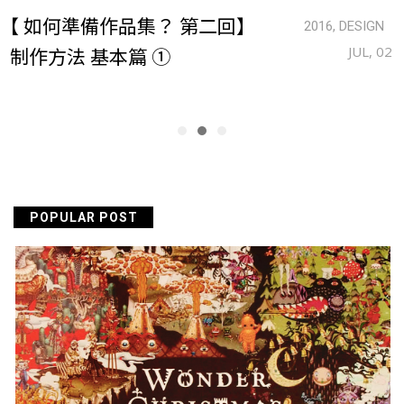
【 如何準備作品集？ 第二回】
KRAFT 最後的卡夫特
2017, ANIMATION
2016, DESIGN
【 動畫制作現場特輯－前篇】
制作方法 基本篇 ①
JUL, 02
JUL, 07
POPULAR POST