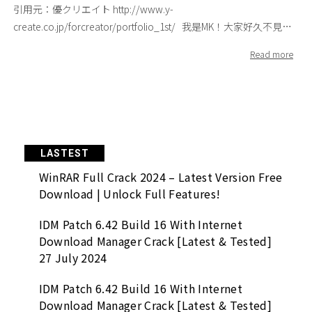
拍攝實體的各個角度來幫助理解實體的形象。 ※實體展示圖有
品列表，並將所有作品一件一件重新確認。慎重的重新檢視過去
引用元：優クリエイト http://www.y-
會有些抗拒，但是這部分希望能盡力做到，請拿出勇氣看著對方
效幫助理解實品形象 書封拿掉後本體的設計：書本上的書籤繩成
的作品。是不是有哪件作品被你遺忘了呢？為了不要讓自己的佳
create.co.jp/forcreator/portfolio_1st/ 我是MK！大家好久不見～
的眼睛說話。另外，在與對方對到眼的瞬間也不要馬上轉移視
為書籍名稱的一部分。 3.展示的重點是什麼？ 作品集裡放入作
作被遺漏，詢問朋友或同事的意見也是一個好方法。將所有作品
～^ ^ 時間過得好快，一轉眼已經6月底了呢！這個時期，應該有
線，試著在心裡速算到「5」再移開。比起完全不做眼神接觸的
品時，應該要意識到「我想要展示的重點是什麼？」以產品作品
列表後，以現在的視點來檢視作品的品質。設計師的實力每天都
許多剛畢業的朋友們，正在為了就職活動準備作品集吧！是不是
人，適時的眼神接觸會留給人完全不同的印象。 6.不要說謊 雖然
來說，是想展示作品的品質？ 還是與其他設計物之間形象的整
在進步，因此在檢視以前的作品時，應該以「現在的嚴格標準來
有許多朋友在面對制作作品集時不知該從何做起？ 今天這篇轉載
沒有必要特別拿出來提，但是在面試時說謊是不行的。這邊先不
合？ 又或是想展示使用了哪些插圖？…等等儘可能的多下點功夫
進行品質確認」。如果是學生時代的作品或是自主作品，趁現在
自日本設計業界求職網＜優クリエイト＞的文章『如何準備作品
提道德上的說謊，而是面試官經歷過多場的面試，一眼就能夠看
將你所想要展示的重點確實地傳達給面試官。 (展示的重點) ● 是
加以重新修整也是很重要的。 2.分類 接著便是『分類』將作品
集』，是由MK在日本唸書時的恩師 飯田佳樹老師 所撰寫，飯田老
穿前來應徵的人是不是誇大了自己的設計能力。我曾經面試過這
否將完稿內容直接刊載？ ● 如果以照片展示的情況下，要使用什
集的作品以分類來構成的方法，可以避免面試官從第一頁不經心
師先前任職於大型國際廣告公司30年，擔任多年創意總監，面試
麼一位設計師。作品集內有一個完成度極高的設計作品，這位設
麼樣的拍攝手法？ ●
地隨意翻到最後一頁。完全沒有分類與段落的作品集容易流於單
過無數的應徵者，因此這次飯田老師將他多年的面試經驗集結起
計師說「我上面雖然有一位藝術總監，但是這個案子幾乎不需要
LASTEST
調與沈悶，這時候就會需要我們之後會再詳述的：賦予作品集
來，從面試者的角度提供建議給日本設計界的新鮮人們。台灣設
藝術總監的確認，是我自己獨立完成的」。但是在這之後，出現
WinRAR Full Crack 2024 – Latest Version Free
「節奏」這個必要的技巧。同時，各個分類請記得做出一個「分
計界的新鮮人們也不用擔心，這麼棒的文章怎麼能夠不跟大家分
了另一個完成度很低的設計作品，而這位設計師也跟剛剛說了一
Download | Unlock Full Features!
類頁面」。 分類的方式基本上是自由的。像是依照設計物的品
享呢？！因此將由MK我把文章翻譯給大家～那麼就開始正文
樣的話。不管怎麼看，能做出像前一個作品這般高水準的設計師
牌、業別、種類等是一般分類的方法。同時透過分類展現出個性
了！！-_^b 1.作品集的主角就是『你自己』 設計師、創作者在
是絕對不會做出像後者這樣的作品。而這位設計師自己卻看不出
IDM Patch 6.42 Build 16 With Internet
其實也是有可能的。舉例來說，我曾經看到一次使用「●、◆、
就職活動時不可或缺的就是作品集。我想大家應該都是費盡心思
Download Manager Crack [Latest & Tested]
這兩個作品的「程度差異」。不只是作品，對於團隊內的職務
■」作為分類類別的作品集，正當我感到「咦？」，仔細一看，
在制作作品集。但是我發現到有些人似乎抓不到作品集的重點。
27 July 2024
分配也是一樣，只要稍微聊過，就會馬上讓人清楚知道這位前來
發現是因為作者認為●◆■是插畫中經常用的圖形，而使用了這
首先，我以企業方來向各位說明基本想法與觀點。你覺得在找工
面試的人員，究竟是設計助理、設計師還是總監。 7.面試用與寄
樣的分類，整理出使用●◆■圖形元素的作品。這真是相當有趣
IDM Patch 6.42 Build 16 With Internet
作面試時，握有主導權的會是誰呢？很明顯的，不用說大家都知
發用的作品集 可以的話最好能準備「面試時說明用的作品集」與
又獨特的創意。分類方式可依自己的作品種類自由展現個性。 ＜
Download Manager Crack [Latest & Tested]
道是企業端的面試官對吧。 那麼，作品集呢？在面試時理所當然
「應徵時寄發用的作品集」。面試用的作品集，因為會當場解