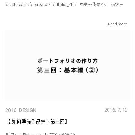
包覆起來 c.使用角色做為作品集的引導 d.自己童年時期開始的成
create.co.jp/forcreator/portfolio_4th/ 哈囉～我是MK！ 前幾回
長歷史 e.立體繪本 …等等各種表現方式。這些方式雖然能夠令人
的文章提到了制作作品集的方法，接下來這次為大家介紹的是第
印象深刻，但也有失敗的可能性。 2.「有想法」的呈現 作品集的
四回「展示方法・表達方法」。為了讓沒有看到前一篇的朋友們
表現方式與頁面構成雖然能夠自由發揮，但是自由發揮不代表標
也能快速地瞭解內容，以下是這次作品集系列文章的原由：今天
新立異，而是需要「想法」來支撐創意內容。 例如： a.展開後跟
這篇轉載自日本設計業界求職網＜優クリエイト＞的文章『如何
作者本人同等身高的海報＝想讓人更加認識等身大的自己（更單
準備作品集』，是由MK在日本唸書時的恩師 飯田佳樹老師 所撰
純的） b.整本作品集使用皮草包覆起來＝表現出自己很怕冷 3.不
寫，飯田老師先前任職於大型國際廣告公司30年，擔任多年創意
被型式所束縛 如果想做出能發揮自己創意與個性的作品集，請不
總監，面試過無數的應徵者，因此這次飯田老師將他多年的面試
要害怕破壞基本形式。打破基本形式不被束縛，大膽的發揮你的
經驗集結起來，從面試者的角度提供建議給日本設計界的新鮮人
創意吧。但是請不要「為了改變而改變」。有些作品集需要徹底
們。 台灣設計界的新鮮人們也不用擔心，這麼棒的文章怎麼能夠
破壞才能完整呈現主題，但是有些作品集只需要在基礎形式上再
不跟大家分享呢？！因此將由MK我把文章翻譯給大家～那麼就開
加上一些元素就完成了。整體最重要的就是主題設定。即使已經
始正文了！！-_^b 設計業界的就職活動中，作品集有著很重要的
開始制作，也需要不斷的回溯並思考有效的表現方法。 ○個性、
地位。不過即使我們清楚作品集的重要性了，很可能還是不知道
個性、個性 「雖然作品集很特別，但是跟本人的特質、興趣、作
從何準備起。為此，在上一篇之中 , 建議從「盤點」自己的作品開
品一點也不搭」。如果是這樣的話，那麼這本作品集就不是你自
始，以及作品集整體「節奏感」的重要性。這回開始將介紹如何
2016. 7. 15
2016
DESIGN
,
己的，而像是跟別人借來的東西一樣。與其如此，還不如將作品
展現自己的設計作品。 到上一回為止的基礎篇，整理說明了作
【 如何準備作品集？第三回】
集維持基本簡單的樣式即可。雖然前面也提過很多次了，作品集
品集的基本製作方式。接著我們進入「面試」的準備這一階段吧
制作方法 基本篇 ②
的目的不是為了標新立異，而是表現自己的個性。 ○對自身的盤
～該如何將如同自己分身般存在的作品集展示和傳達給面試官
引用元：優クリエイト http://www.y-