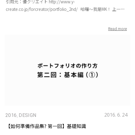
引用元：優クリエイト http://www.y-
也更容易得到外資企業的青睞。 以上這五回專欄，講解了日本
原本的講話速度」來表達就可以了。尤其當講到重點時請記得
有一定程度的瞭解。也因此容易將種種的設計背景條件視為理所
create.co.jp/forcreator/portfolio_2nd/ 哈囉～我是MK！ 上一回
設計業界作品集的制作方法。而作品集的制作，如同我在第一回
「放慢速度並且明確地傳達」。 如果在面試時自己單方面的說個
當然。但是第一次看到這設計作品的人「不一定都知道這些設計
的內容是否對大家在制作作品集時有些許的幫助呢？接下來這次
專欄內所提到的，其實沒有正確答案。但是只要從「面試官的觀
不停，那麼好不容易在作品集裡做出的整體節奏就無法好好展現
背景條件」。舉例來說會是哪些背景條件呢？ ● 是否為期間限
為大家介紹的是第二回「制作方法 基本篇①」。為了讓沒有看到
點」與「應徵者的特質」這兩點來思考的話，我相信一定能在制
了。的確在緊張的時候，製造對話間的「留白」是很困難的。像
定、區域限定的販賣商品？ ● 目標客層是誰？ ● 是冊子的封面？
前一篇的朋友們也能快速地瞭解內容，以下是這次作品集系列文
作作品集時發揮效果。 也祝正在準備作品集的朋友們能順利進入
我自己會在開始講話之前先小小的點個頭再開始說話。又或是
又或是一張傳單？ 等等背景設定。 有個錯視藝術作品「魯賓之
章的原由：今天這篇轉載自日本設計業界求職網＜優クリエイト
理想的職場。以上是MK我為了能讓更多台灣的朋友們也能瞭解日
「翻頁之後先呼吸一口再開始說明」等等，做出談話的「留
杯」。就像這個「魯賓之杯」，當你想讓對方看到「杯」，但對
＞的文章『如何準備作品集』，是由MK在日本唸書時的恩師 飯田
本設計界是如何準備作品集，而進行翻譯的專欄。請有興趣的朋
白」。至於音量大小因人而異，但是平常講話小聲的朋友可以練
方看到的卻是「面對面的側臉」，就無法明確的傳達出你所要表
佳樹老師 所撰寫，飯田老師先前任職於大型國際廣告公司30年，
友們持續關注我們的消息，敬請期待！！！！！ワクo(´∇｀*o)
習大聲說話。音量太小的人確實是比較吃虧，容易讓人認為是對
達的內容。因此請充分意識到「對方是第一次看到這個設計作
擔任多年創意總監，面試過無數的應徵者，因此這次飯田老師將
(o*´∇｀)oワク
於自己的談話內容沒有自信而留下負面印象。 4.強調的關鍵字 面
品」這件事情。 2.有效運用攝影照片 經常會看到的失敗例之一就
他多年的面試經驗集結起來，從面試者的角度提供建議給日本設
試的時候最好可以使用自己習慣的詞彙，儘量使用具體的說法，
是立體展開圖。（如圖1）只展示立體作品的展開圖，是無法
計界的新鮮人們。 台灣設計界的新鮮人們也不用擔心，這麼棒的
不必特意使用自己不習慣的專業術語。覺得自己詞彙少的朋友，
100%傳達出作品的優點。因此「立體作品以立體方式呈現」則是
文章怎麼能夠不跟大家分享呢？！因此將由MK我把文章翻譯給大
可以先決定每個作品的關鍵字然後加以練習。如果每個作品都用
基本做法。將作品以模型呈現 , 拍攝後再放入作品集吧。 根據設
家～那麼就開始正文了！！-_^b 通往創作業界的橋樑——作品
「顧客觀點」「重視視覺效果」這樣一成不變的詞來介紹，很難
計作品的種類，拍攝時加上情境示意會更好。展示產品設計時，
集。 上回我們提到了，從企業面試官的觀點來思考的應徵者應有
讓對方體會你的說法。 在使用詞彙時，可以以「相同的意思，但
在一連串的CG圖像裡，放入情境示意的圖片，會更增添作品集的
的基本態度。這一回則正式講解作品集具體的制作方法。首先，
不同的說法」來做變化。例如： ● 顧客觀點：使用者的立場、顧
豐富度。即使只是名片設計，也能藉由圖片傳達出紙張的質感。
是作品集的基本制作方式。以「進入設計制作公司為目標」的基
2016. 6. 24
2016
DESIGN
,
慮到使用者的心情、站在使用者的角度來看…等等。 ● 重視視覺
＜範例＞ 書籍封面設計：「変身」 如果只放上如圖一的完稿展
本篇，共分兩回介紹。 1.盤點作品 制作作品集時，一開始最需
【如何準備作品集? 第一回】基礎知識
效果：賦予沖擊感、著重於第一印象、以整體視覺為優先…等
開圖很難想像出裝幀後的實際效果，因此除了完稿檔案，也利用
要做的就是『盤點』自己的設計作品。將自己目前為止的設計作
等。 5.眼神接觸 請看著面試官說話。我知道有些人對於眼神接觸