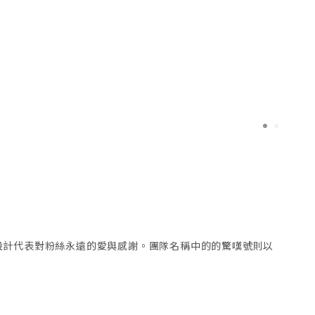
1
2
的心形設計代表對粉絲永遠的愛與感謝。團隊名稱中的的驚嘆號則以