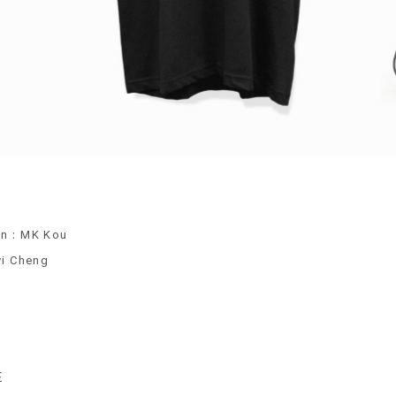
:
on
MK Kou
yi Cheng
E