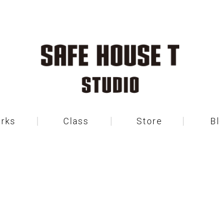
rks
Class
Store
B