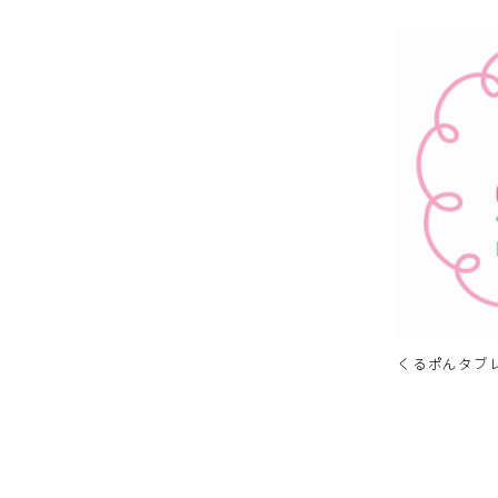
CALPIS Welch’s
くるポんタブ