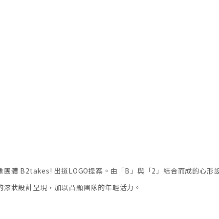
團體 B2takes! 出道LOGO提案。由「B」與「2」結合而成
的漆狀設計呈現，加以凸顯團隊的年輕活力。