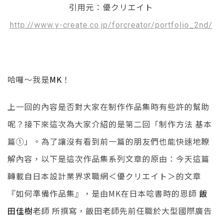
引用元：優クリエイト
http://www.y-create.co.jp/forcreator/portfolio_2nd/
哈囉～我是
MK
！
上一回的內容是否對大家在制作作品集時有些許的幫助
呢？接下來這次為大家介紹的是第二回「制作方法 基本
篇①」。為了讓沒有看到前一篇的朋友們也能快速地瞭
解內容，以下是這次作品集系列文章的原由：今天這篇
轉載自日本設計業界求職網＜優クリエイト＞的文章
『如何準備作品集』，是由MK在日本唸書時的恩師
飯
田佳樹
老師 所撰寫，飯田老師先前任職於大型國際廣告