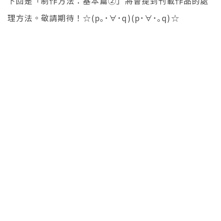
下回是「制作方法：基本篇②」將會提到刊載作品的處
理方法。敬請期待！☆
(p
｡･∀･
q)(p
･∀･｡
q)
☆